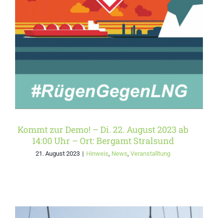
Kommt zur Demo! – Di. 22.
August 2023 ab 14:00 Uhr
– Ort: Bergamt Stralsund
Kommt zur Demo! – Di. 22. August 2023 ab
14:00 Uhr – Ort: Bergamt Stralsund
21. August 2023
|
Hinweis
,
News
,
Veranstalltung