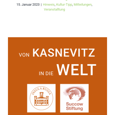
15. Januar 2023
|
Hinweis
,
Kultur-Tipp
,
Mitteilungen
,
Veranstalltung
Fortsetzung der
Vortragsreihe „Von
Kasnevitz in die Welt“:
Einladung zur zweiten
Serie