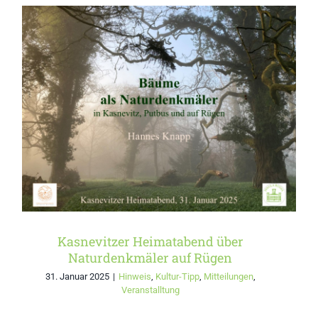
Kasnevitzer Heimatabend
über Naturdenkmäler auf
Rügen
Kasnevitzer Heimatabend über
Naturdenkmäler auf Rügen
31. Januar 2025
|
Hinweis
,
Kultur-Tipp
,
Mitteilungen
,
Veranstalltung