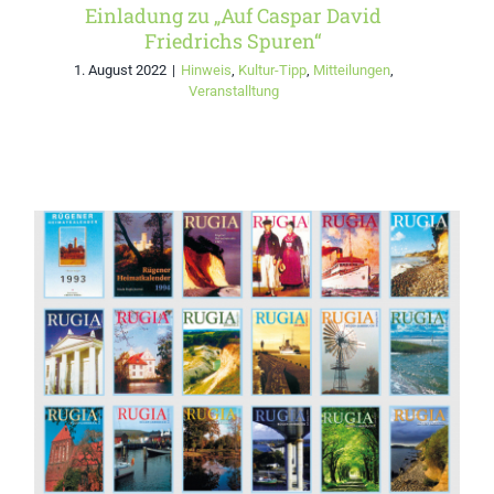
Einladung zu „Auf Caspar David
Friedrichs Spuren“
1. August 2022
|
Hinweis
,
Kultur-Tipp
,
Mitteilungen
,
Veranstalltung
INSULA RUGIA ist
Herausgeber des “RUGIA
Rügen-Jahrbuch”