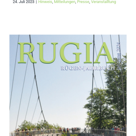
24. Juli 2023
|
Hinweis
,
Mitteilungen
,
Presse
,
Veranstalltung
Einladung zum
öffentlichen Teil der 32.
Mitgliederversammlung
und Buchvorstellung des
RUGIA Rügen-Jahrbuchs
2024