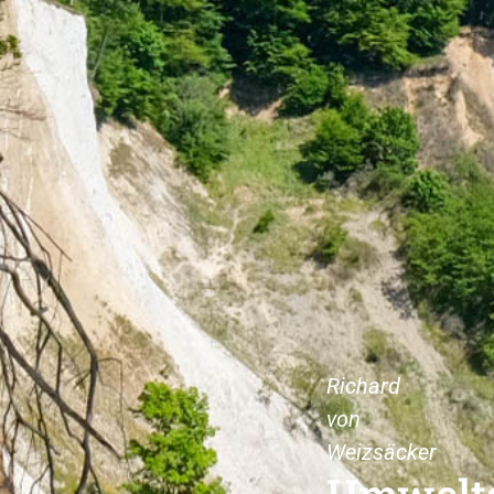
Richard
von
Weizsäcker
Umwelt