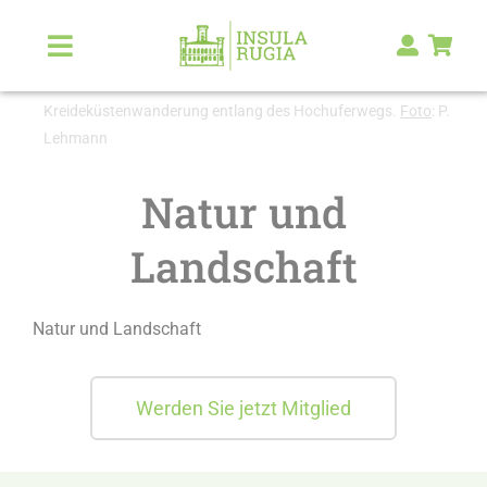
Zum
Inhalt
Toggle
Navigation
springen
Über Uns
Kreideküstenwanderung entlang des Hochuferwegs.
Foto
: P.
Lehmann
Natur & Landschaft
Natur und
Landschaft
Kunst & Kultur
Malerlexikon
Natur und Landschaft
RUGIA Shop
NEU
Werden Sie jetzt Mitglied