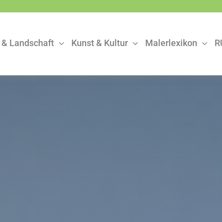
 & Landschaft
Kunst & Kultur
Malerlexikon
R