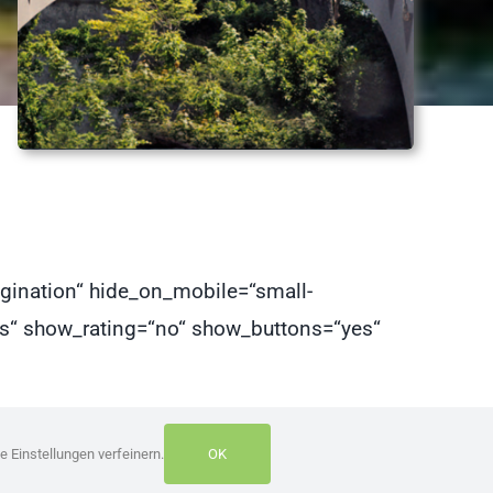
agination“ hide_on_mobile=“small-
“yes“ show_rating=“no“ show_buttons=“yes“
e Einstellungen verfeinern.
OK