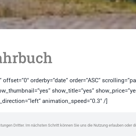
ahrbuch
 offset=“0″ orderby=“date“ order=“ASC“ scrolling=“p
y“ show_thumbnail=“yes“ show_title=“yes“ show_price=
direction=“left“ animation_speed=“0.3″ /]
ungen Dritter. Im nächsten Schritt können Sie uns die Nutzung erlauben oder di