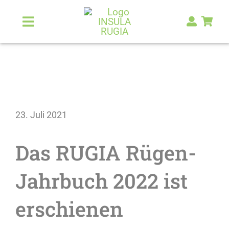
Zum
Inhalt
Toggle
Navigation
springen
Über Uns
Natur & Landschaft
23. Juli 2021
Kunst & Kultur
Das RUGIA Rügen-
Malerlexikon
Jahrbuch 2022 ist
RUGIA Shop
NEU
erschienen