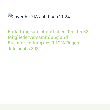
Einladung zum
öffentlichen Teil der 32.
Mitgliederversammlung
und Buchvorstellung des
Einladung zum öffentlichen Teil der 32.
RUGIA Rügen-Jahrbuchs
Mitgliederversammlung und
2024
Buchvorstellung des RUGIA Rügen-
Jahrbuchs 2024