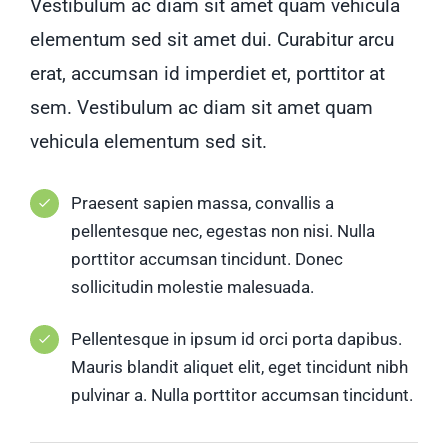
Vestibulum ac diam sit amet quam vehicula
elementum sed sit amet dui. Curabitur arcu
erat, accumsan id imperdiet et, porttitor at
sem. Vestibulum ac diam sit amet quam
vehicula elementum sed sit.
Praesent sapien massa, convallis a
pellentesque nec, egestas non nisi. Nulla
porttitor accumsan tincidunt. Donec
sollicitudin molestie malesuada.
Pellentesque in ipsum id orci porta dapibus.
Mauris blandit aliquet elit, eget tincidunt nibh
pulvinar a. Nulla porttitor accumsan tincidunt.