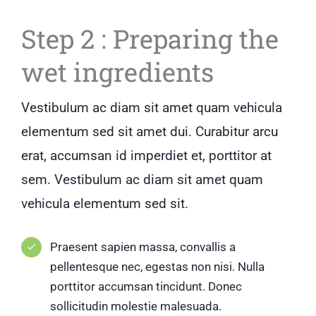
Step 2 : Preparing the
wet ingredients
Vestibulum ac diam sit amet quam vehicula
elementum sed sit amet dui. Curabitur arcu
erat, accumsan id imperdiet et, porttitor at
sem. Vestibulum ac diam sit amet quam
vehicula elementum sed sit.
Praesent sapien massa, convallis a
pellentesque nec, egestas non nisi. Nulla
porttitor accumsan tincidunt. Donec
sollicitudin molestie malesuada.