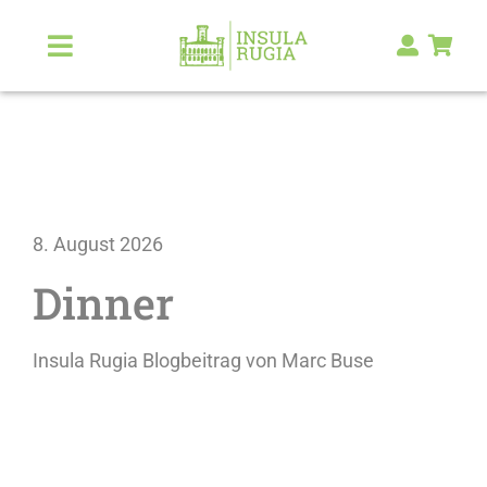
Zum
Inhalt
Toggle
Navigation
springen
Über Uns
Natur & Landschaft
8. August 2026
Kunst & Kultur
Dinner
Malerlexikon
Insula Rugia Blogbeitrag von Marc Buse
RUGIA Shop
NEU