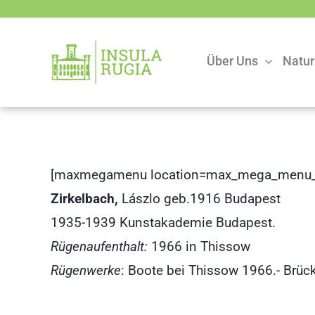
Zum
Inhalt
springen
Über Uns
Natur
[maxmegamenu location=max_mega_menu_
Zirkelbach,
Lászlo geb.1916 Budapest
1935-1939 Kunstakademie Budapest.
Rügenaufenthalt:
1966 in Thissow
Rügenwerke
: Boote bei Thissow 1966.- Brück