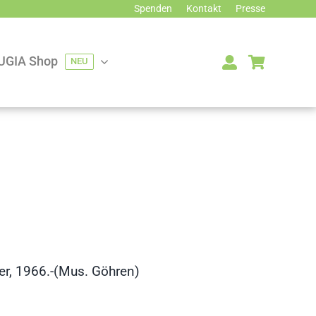
Spenden
Kontakt
Presse
UGIA Shop
NEU
er, 1966.-(Mus. Göhren)