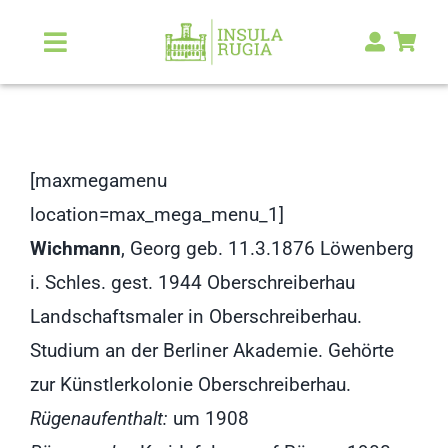
Zum
Inhalt
Toggle
Navigation
springen
Über Uns
Natur & Landschaft
[maxmegamenu
location=max_mega_menu_1]
Kunst & Kultur
Wichmann
, Georg geb. 11.3.1876 Löwenberg
i. Schles. gest. 1944 Oberschreiberhau
Malerlexikon
Landschaftsmaler in Oberschreiberhau.
Studium an der Berliner Akademie. Gehörte
RUGIA Shop
NEU
zur Künstlerkolonie Oberschreiberhau.
Rügenaufenthalt:
um 1908