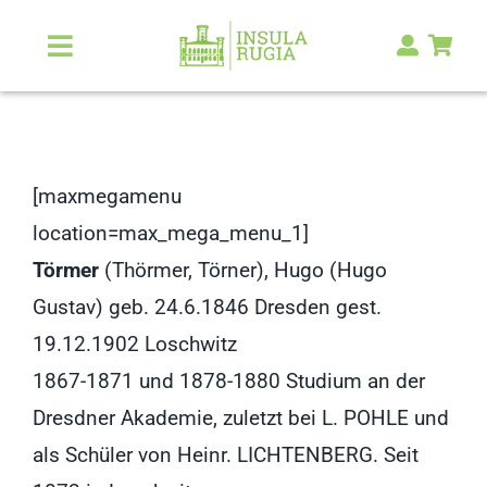
Zum
Inhalt
Toggle
Navigation
springen
Über Uns
Natur & Landschaft
[maxmegamenu
location=max_mega_menu_1]
Kunst & Kultur
Törmer
(Thörmer, Törner), Hugo (Hugo
Gustav) geb. 24.6.1846 Dresden gest.
Malerlexikon
19.12.1902 Loschwitz
1867-1871 und 1878-1880 Studium an der
RUGIA Shop
NEU
Dresdner Akademie, zuletzt bei L. POHLE und
als Schüler von Heinr. LICHTENBERG. Seit