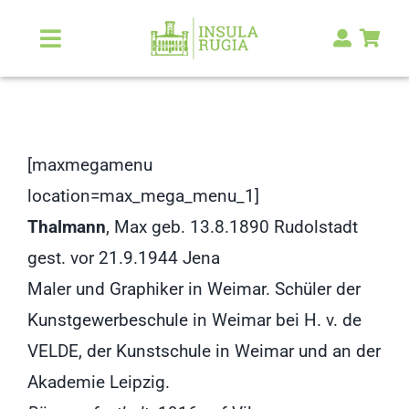
Zum
Inhalt
Toggle
Navigation
springen
Über Uns
Natur & Landschaft
[maxmegamenu
location=max_mega_menu_1]
Kunst & Kultur
Thalmann
, Max geb. 13.8.1890 Rudolstadt
gest. vor 21.9.1944 Jena
Malerlexikon
Maler und Graphiker in Weimar. Schüler der
Kunstgewerbeschule in Weimar bei H. v. de
RUGIA Shop
NEU
VELDE, der Kunstschule in Weimar und an der
Akademie Leipzig.