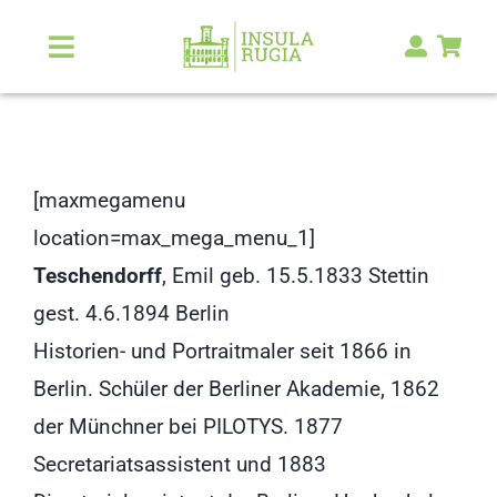
Zum
Inhalt
Toggle
Navigation
springen
Über Uns
Natur & Landschaft
[maxmegamenu
location=max_mega_menu_1]
Kunst & Kultur
Teschendorff
, Emil geb. 15.5.1833 Stettin
gest. 4.6.1894 Berlin
Malerlexikon
Historien- und Portraitmaler seit 1866 in
Berlin. Schüler der Berliner Akademie, 1862
RUGIA Shop
NEU
der Münchner bei PILOTYS. 1877
Secretariatsassistent und 1883