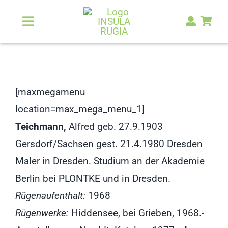
Zum
Inhalt
Toggle
Navigation
springen
Über Uns
Natur & Landschaft
[maxmegamenu
location=max_mega_menu_1]
Kunst & Kultur
Teichmann,
Alfred geb. 27.9.1903
Gersdorf/Sachsen gest. 21.4.1980 Dresden
Malerlexikon
Maler in Dresden. Studium an der Akademie
Berlin bei PLONTKE und in Dresden.
RUGIA Shop
NEU
Rügenaufenthalt:
1968
Rügenwerke:
Hiddensee, bei Grieben, 1968.-