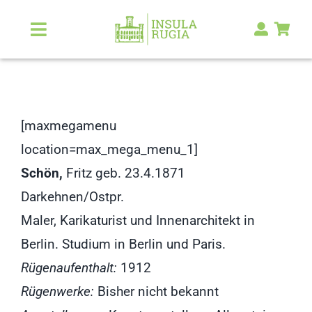
Zum
Inhalt
Toggle
Navigation
springen
Über Uns
Natur & Landschaft
[maxmegamenu
location=max_mega_menu_1]
Kunst & Kultur
Schön,
Fritz geb. 23.4.1871
Darkehnen/Ostpr.
Malerlexikon
Maler, Karikaturist und Innenarchitekt in
Berlin. Studium in Berlin und Paris.
RUGIA Shop
NEU
Rügenaufenthalt:
1912
Rügenwerke:
Bisher nicht bekannt