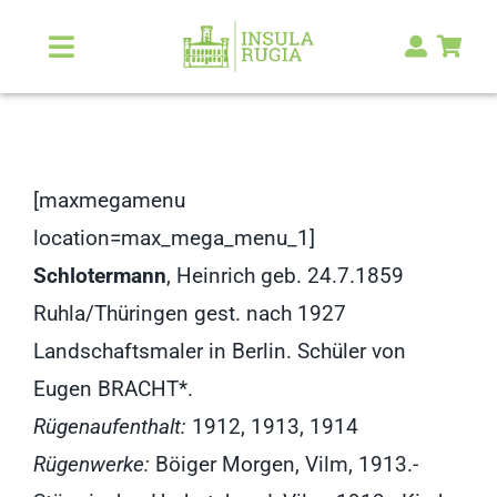
Zum
Inhalt
Toggle
Navigation
springen
Über Uns
Natur & Landschaft
[maxmegamenu
location=max_mega_menu_1]
Kunst & Kultur
Schlotermann
, Heinrich geb. 24.7.1859
Ruhla/Thüringen gest. nach 1927
Malerlexikon
Landschaftsmaler in Berlin. Schüler von
Eugen BRACHT*.
RUGIA Shop
NEU
Rügenaufenthalt:
1912, 1913, 1914
Rügenwerke:
Böiger Morgen, Vilm, 1913.-