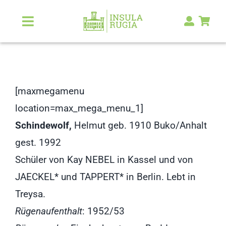
Zum
Inhalt
Toggle
Navigation
springen
Über Uns
Natur & Landschaft
[maxmegamenu
location=max_mega_menu_1]
Kunst & Kultur
Schindewolf,
Helmut geb. 1910 Buko/Anhalt
gest. 1992
Malerlexikon
Schüler von Kay NEBEL in Kassel und von
JAECKEL* und TAPPERT* in Berlin. Lebt in
RUGIA Shop
NEU
Treysa.
Rügenaufenthalt
: 1952/53