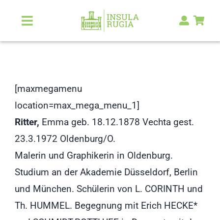
Zum
Inhalt
Toggle
Navigation
springen
Über Uns
Natur & Landschaft
[maxmegamenu
location=max_mega_menu_1]
Kunst & Kultur
Ritter,
Emma geb. 18.12.1878 Vechta gest.
23.3.1972 Oldenburg/O.
Malerlexikon
Malerin und Graphikerin in Oldenburg.
Studium an der Akademie Düsseldorf, Berlin
RUGIA Shop
NEU
und München. Schülerin von L. CORINTH und
Th. HUMMEL. Begegnung mit Erich HECKE*