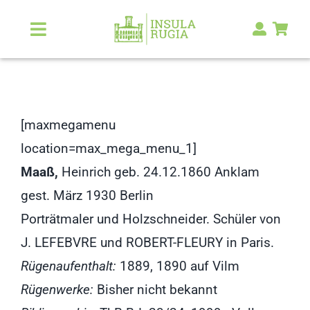
Zum
Inhalt
Toggle
Navigation
springen
Über Uns
Natur & Landschaft
[maxmegamenu
location=max_mega_menu_1]
Kunst & Kultur
Maaß,
Heinrich geb. 24.12.1860 Anklam
gest. März 1930 Berlin
Malerlexikon
Porträtmaler und Holzschneider. Schüler von
J. LEFEBVRE und ROBERT-FLEURY in Paris.
RUGIA Shop
NEU
Rügenaufenthalt:
1889, 1890 auf Vilm
Rügenwerke:
Bisher nicht bekannt