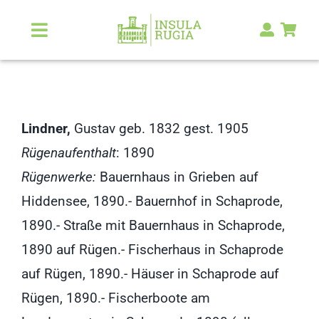
Zum
Inhalt
Toggle
Navigation
springen
Über Uns
Natur & Landschaft
Lindner,
Gustav geb. 1832 gest. 1905
Rügenaufenthalt
: 1890
Kunst & Kultur
Rügenwerke:
Bauernhaus in Grieben auf
Hiddensee, 1890.- Bauernhof in Schaprode,
Malerlexikon
1890.- Straße mit Bauernhaus in Schaprode,
1890 auf Rügen.- Fischerhaus in Schaprode
RUGIA Shop
NEU
auf Rügen, 1890.- Häuser in Schaprode auf
Rügen, 1890.- Fischerboote am