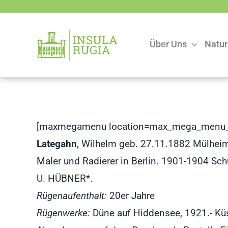
Zum
Inhalt
springen
Über Uns
Natur
[maxmegamenu location=max_mega_menu_
Lategahn
, Wilhelm geb. 27.11.1882 Mülheim
Maler und Radierer in Berlin. 1901-1904 Sc
U. HÜBNER*.
Rügenaufenthalt:
20er Jahre
Rügenwerke:
Düne auf Hiddensee, 1921.- Küs