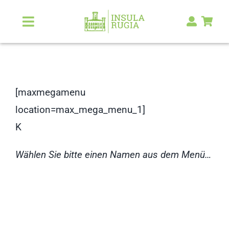
Zum
Inhalt
Toggle
Navigation
springen
Über Uns
Natur & Landschaft
[maxmegamenu
location=max_mega_menu_1]
Kunst & Kultur
K
Malerlexikon
Wählen Sie bitte einen Namen aus dem Menü…
RUGIA Shop
NEU