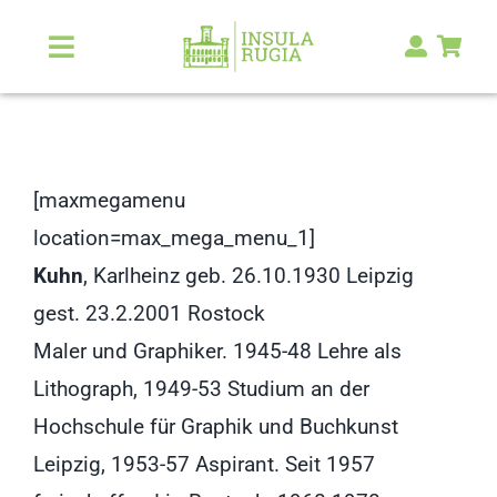
Zum
Inhalt
Toggle
Navigation
springen
Über Uns
Natur & Landschaft
[maxmegamenu
location=max_mega_menu_1]
Kunst & Kultur
Kuhn
, Karlheinz geb. 26.10.1930 Leipzig
gest. 23.2.2001 Rostock
Malerlexikon
Maler und Graphiker. 1945-48 Lehre als
Lithograph, 1949-53 Studium an der
RUGIA Shop
NEU
Hochschule für Graphik und Buchkunst
Leipzig, 1953-57 Aspirant. Seit 1957