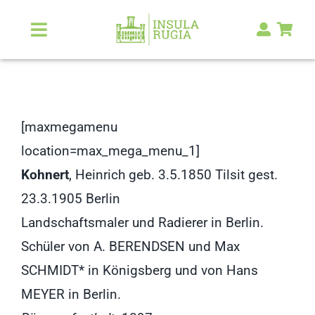
Zum
Inhalt
Toggle
Navigation
springen
Über Uns
Natur & Landschaft
[maxmegamenu
location=max_mega_menu_1]
Kunst & Kultur
Kohnert
, Heinrich geb. 3.5.1850 Tilsit gest.
23.3.1905 Berlin
Malerlexikon
Landschaftsmaler und Radierer in Berlin.
Schüler von A. BERENDSEN und Max
RUGIA Shop
NEU
SCHMIDT* in Königsberg und von Hans
MEYER in Berlin.