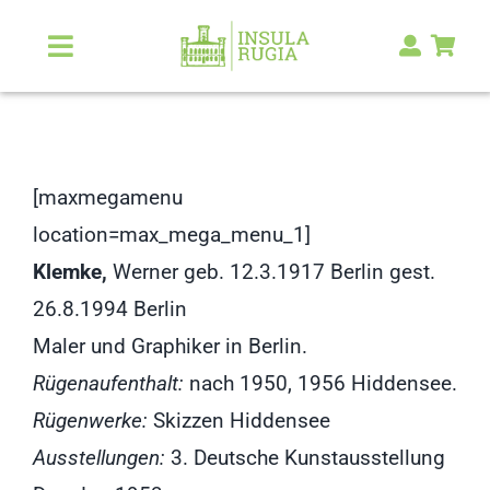
Zum
Inhalt
Toggle
Navigation
springen
Über Uns
Natur & Landschaft
[maxmegamenu
location=max_mega_menu_1]
Kunst & Kultur
Klemke,
Werner geb. 12.3.1917 Berlin gest.
26.8.1994 Berlin
Malerlexikon
Maler und Graphiker in Berlin.
Rügenaufenthalt:
nach 1950, 1956 Hiddensee.
RUGIA Shop
NEU
Rügenwerke:
Skizzen Hiddensee
Ausstellungen:
3. Deutsche Kunstausstellung