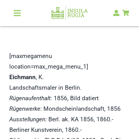
Zum
Inhalt
Toggle
Navigation
springen
Über Uns
Natur & Landschaft
[maxmegamenu
location=max_mega_menu_1]
Kunst & Kultur
Eichmann
, K.
Landschaftsmaler in Berlin.
Malerlexikon
Rügenaufenthalt
: 1856, Bild datiert
Rügenwerke
: Mondscheinlandschaft, 1856
RUGIA Shop
NEU
Ausstellungen:
Berl. ak. KA 1856, 1860.-
Berliner Kunstverein, 1860.-