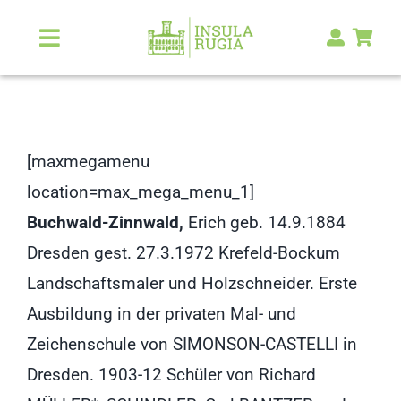
Zum
Inhalt
Toggle
Navigation
springen
Über Uns
Natur & Landschaft
[maxmegamenu
location=max_mega_menu_1]
Kunst & Kultur
Buchwald-Zinnwald,
Erich geb. 14.9.1884
Dresden gest. 27.3.1972 Krefeld-Bockum
Malerlexikon
Landschaftsmaler und Holzschneider. Erste
Ausbildung in der privaten Mal- und
RUGIA Shop
NEU
Zeichenschule von SIMONSON-CASTELLI in
Dresden. 1903-12 Schüler von Richard