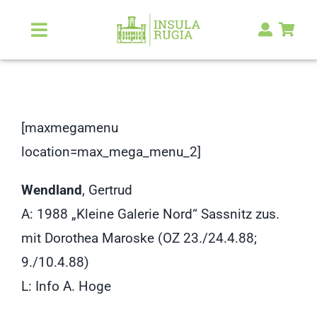
Zum
Inhalt
Toggle
Navigation
springen
Über Uns
Natur & Landschaft
[maxmegamenu
location=max_mega_menu_2]
Kunst & Kultur
Wendland
, Gertrud
Malerlexikon
A: 1988 „Kleine Galerie Nord“ Sassnitz zus.
mit Dorothea Maroske (OZ 23./24.4.88;
RUGIA Shop
NEU
9./10.4.88)
L: Info A. Hoge