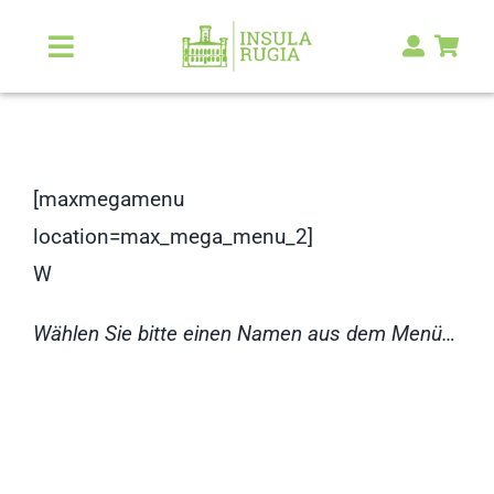
Zum
Inhalt
Toggle
Navigation
springen
Über Uns
Natur & Landschaft
[maxmegamenu
location=max_mega_menu_2]
Kunst & Kultur
W
Malerlexikon
Wählen Sie bitte einen Namen aus dem Menü…
RUGIA Shop
NEU