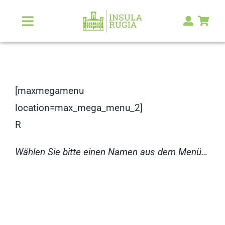
Zum
Inhalt
Toggle
Navigation
springen
Über Uns
Natur & Landschaft
[maxmegamenu
location=max_mega_menu_2]
Kunst & Kultur
R
Malerlexikon
Wählen Sie bitte einen Namen aus dem Menü…
RUGIA Shop
NEU