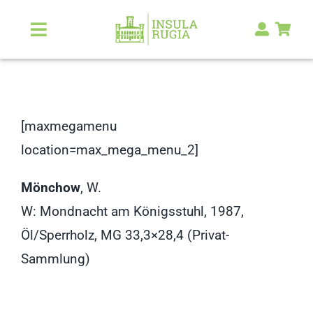
Zum
Inhalt
Toggle
Navigation
springen
Über Uns
Natur & Landschaft
[maxmegamenu
location=max_mega_menu_2]
Kunst & Kultur
Mönchow
, W.
Malerlexikon
W: Mondnacht am Königsstuhl, 1987,
Öl/Sperrholz, MG 33,3×28,4 (Privat-
RUGIA Shop
NEU
Sammlung)