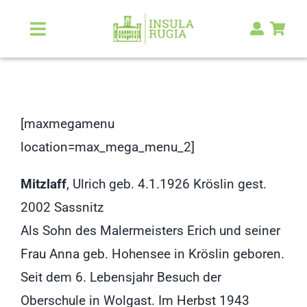
Zum
Inhalt
Toggle
Navigation
springen
Über Uns
Natur & Landschaft
[maxmegamenu
location=max_mega_menu_2]
Kunst & Kultur
Mitzlaff
, Ulrich geb. 4.1.1926 Kröslin gest.
Malerlexikon
2002 Sassnitz
Als Sohn des Malermeisters Erich und seiner
RUGIA Shop
NEU
Frau Anna geb. Hohensee in Kröslin geboren.
Seit dem 6. Lebensjahr Besuch der
Oberschule in Wolgast. Im Herbst 1943