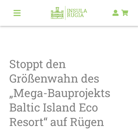
Zum
Inhalt
Toggle
Navigation
springen
Über Uns
Natur & Landschaft
Stoppt den
Kunst & Kultur
Größenwahn des
„Mega-Bauprojekts
Malerlexikon
Baltic Island Eco
RUGIA Shop
NEU
Resort“ auf Rügen