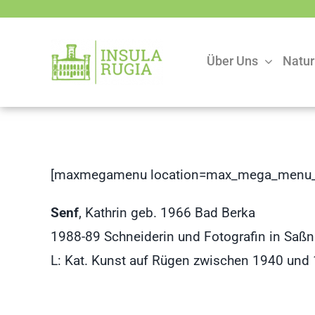
Zum
Inhalt
springen
Über Uns
Natur
[maxmegamenu location=max_mega_menu_
Senf
, Kathrin geb. 1966 Bad Berka
1988-89 Schneiderin und Fotografin in Saßni
L: Kat. Kunst auf Rügen zwischen 1940 und