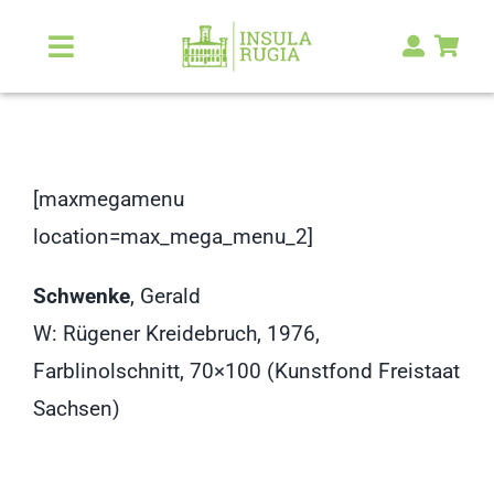
Zum
Inhalt
Toggle
Navigation
springen
Über Uns
Natur & Landschaft
[maxmegamenu
location=max_mega_menu_2]
Kunst & Kultur
Schwenke
, Gerald
Malerlexikon
W: Rügener Kreidebruch, 1976,
Farblinolschnitt, 70×100 (Kunstfond Freistaat
RUGIA Shop
NEU
Sachsen)