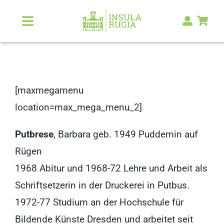
Zum
Inhalt
Toggle
Navigation
springen
Über Uns
Natur & Landschaft
[maxmegamenu
location=max_mega_menu_2]
Kunst & Kultur
Putbrese
, Barbara geb. 1949 Puddemin auf
Malerlexikon
Rügen
1968 Abitur und 1968-72 Lehre und Arbeit als
RUGIA Shop
NEU
Schriftsetzerin in der Druckerei in Putbus.
1972-77 Studium an der Hochschule für
Bildende Künste Dresden und arbeitet seit