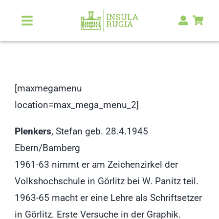
Zum
Inhalt
Toggle
Navigation
springen
Über Uns
Natur & Landschaft
[maxmegamenu
location=max_mega_menu_2]
Kunst & Kultur
Plenkers
, Stefan geb. 28.4.1945
Malerlexikon
Ebern/Bamberg
1961-63 nimmt er am Zeichenzirkel der
RUGIA Shop
NEU
Volkshochschule in Görlitz bei W. Panitz teil.
1963-65 macht er eine Lehre als Schriftsetzer
in Görlitz. Erste Versuche in der Graphik.