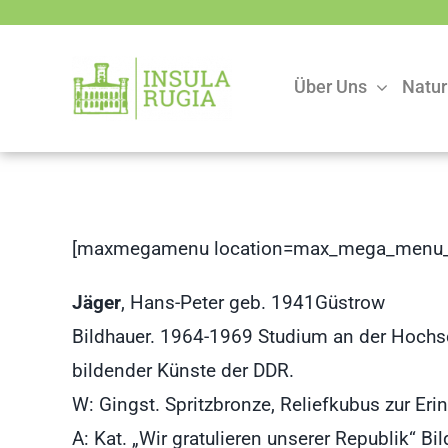
Zum
Inhalt
springen
Über Uns
Natur
[maxmegamenu location=max_mega_menu_
Jäger
, Hans-Peter geb. 1941Güstrow
Bildhauer. 1964-1969 Studium an der Hochsch
bildender Künste der DDR.
W: Gingst. Spritzbronze, Reliefkubus zur E
A: Kat. „Wir gratulieren unserer Republik“ 