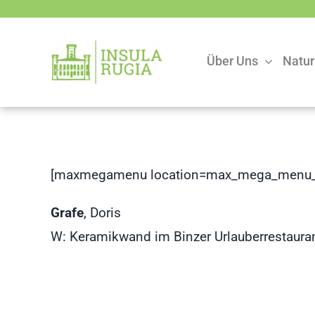
Zum
Inhalt
springen
Über Uns
Natur
[maxmegamenu location=max_mega_menu_
Grafe
, Doris
W: Keramikwand im Binzer Urlauberrestaurant