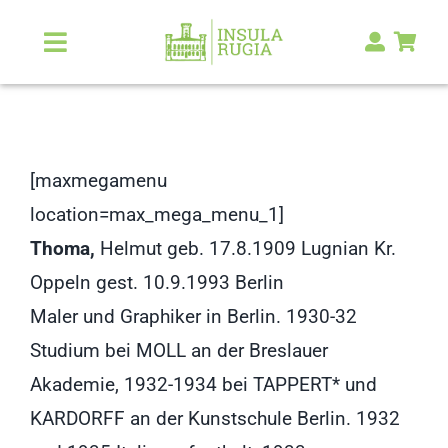
Zum
Inhalt
Toggle
Navigation
springen
Über Uns
Natur & Landschaft
[maxmegamenu
location=max_mega_menu_1]
Kunst & Kultur
Thoma,
Helmut geb. 17.8.1909 Lugnian Kr.
Oppeln gest. 10.9.1993 Berlin
Malerlexikon
Maler und Graphiker in Berlin. 1930-32
Studium bei MOLL an der Breslauer
RUGIA Shop
NEU
Akademie, 1932-1934 bei TAPPERT* und
KARDORFF an der Kunstschule Berlin. 1932