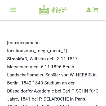
Zum
Inhalt
Toggle
Navigation
springen
Über Uns
Natur & Landschaft
[maxmegamenu
location=max_mega_menu_1]
Kunst & Kultur
Streckfuß,
Wilhelm geb. 3.11.1817
Merseburg gest. 6.11.1896 Berlin
Malerlexikon
Landschaftsmaler. Schüler von W. HERBIG in
Berlin. 1842-1843 Studium an der
RUGIA Shop
NEU
Düsseldorfer Akademie bei Carl F. SOHN für 3
Jahre, 1841 bei P. DELAROCHE in Paris.