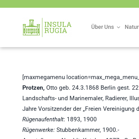
Zum
Inhalt
springen
Über Uns
Natur
[maxmegamenu location=max_mega_menu_
Protzen,
Otto geb. 24.3.1868 Berlin gest. 22
Landschafts- und Marinemaler, Radierer, Illu
Jahre Vorsitzender der „Freien Vereinigung de
Rügenaufenthalt
: 1893, 1900
Rügenwerke:
Stubbenkammer, 1900.-