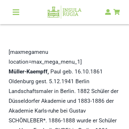
Zum
Inhalt
Toggle
Navigation
springen
Über Uns
Natur & Landschaft
[maxmegamenu
location=max_mega_menu_1]
Kunst & Kultur
Müller-Kaempff,
Paul geb. 16.10.1861
Oldenburg gest. 5.12.1941 Berlin
Malerlexikon
Landschaftsmaler in Berlin. 1882 Schüler der
Düsseldorfer Akademie und 1883-1886 der
RUGIA Shop
NEU
Akademie Karls-ruhe bei Gustav
SCHÖNLEBER*. 1886-1888 wurde er Schüler