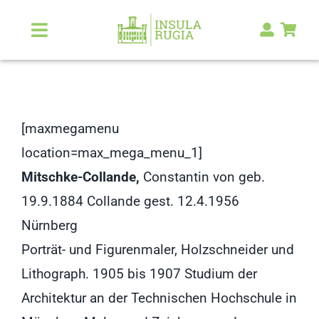
Zum
Inhalt
Toggle
Navigation
springen
Über Uns
Natur & Landschaft
[maxmegamenu
location=max_mega_menu_1]
Kunst & Kultur
Mitschke-Collande,
Constantin von geb.
19.9.1884 Collande gest. 12.4.1956
Malerlexikon
Nürnberg
Porträt- und Figurenmaler, Holzschneider und
RUGIA Shop
NEU
Lithograph. 1905 bis 1907 Studium der
Architektur an der Technischen Hochschule in