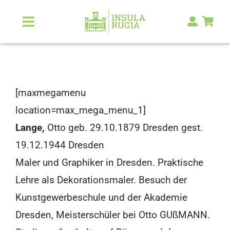
Zum
Inhalt
Toggle
Navigation
springen
Über Uns
Natur & Landschaft
[maxmegamenu
location=max_mega_menu_1]
Kunst & Kultur
Lange,
Otto geb. 29.10.1879 Dresden gest.
19.12.1944 Dresden
Malerlexikon
Maler und Graphiker in Dresden. Praktische
Lehre als Dekorationsmaler. Besuch der
RUGIA Shop
NEU
Kunstgewerbeschule und der Akademie
Dresden, Meisterschüler bei Otto GUßMANN.