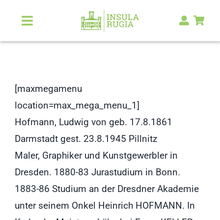
Zum
Inhalt
Toggle
Navigation
springen
Über Uns
Natur & Landschaft
[maxmegamenu
location=max_mega_menu_1]
Kunst & Kultur
Hofmann, Ludwig von geb. 17.8.1861
Darmstadt gest. 23.8.1945 Pillnitz
Malerlexikon
Maler, Graphiker und Kunstgewerbler in
Dresden. 1880-83 Jurastudium in Bonn.
RUGIA Shop
NEU
1883-86 Studium an der Dresdner Akademie
unter seinem Onkel Heinrich HOFMANN. In