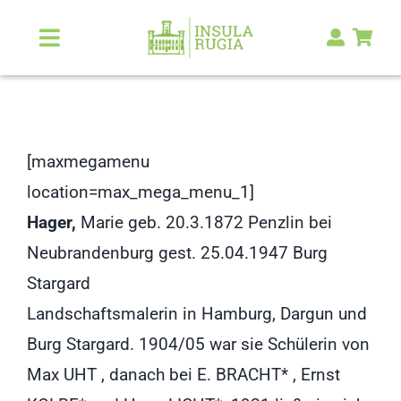
Zum
Inhalt
Toggle
Navigation
springen
Über Uns
Natur & Landschaft
[maxmegamenu
location=max_mega_menu_1]
Kunst & Kultur
Hager,
Marie geb. 20.3.1872 Penzlin bei
Neubrandenburg gest. 25.04.1947 Burg
Malerlexikon
Stargard
Landschaftsmalerin in Hamburg, Dargun und
RUGIA Shop
NEU
Burg Stargard. 1904/05 war sie Schülerin von
Max UHT , danach bei E. BRACHT* , Ernst