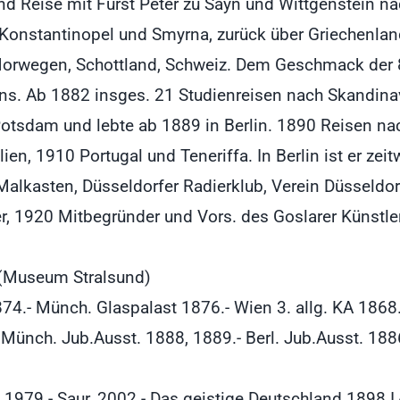
und Reise mit Fürst Peter zu Sayn und Wittgenstein na
h Konstantinopel und Smyrna, zurück über Griechenlan
orwegen, Schottland, Schweiz. Dem Geschmack der 80
ens. Ab 1882 insges. 21 Studienreisen nach Skandin
Potsdam und lebte ab 1889 in Berlin. 1890 Reisen n
ien, 1910 Portugal und Teneriffa. In Berlin ist er ze
Malkasten, Düsseldorfer Radierklub, Verein Düsseldor
r, 1920 Mitbegründer und Vors. des Goslarer Künstler-V
 (Museum Stralsund)
874.- Münch. Glaspalast 1876.- Wien 3. allg. KA 1868.
 Münch. Jub.Ausst. 1888, 1889.- Berl. Jub.Ausst. 18
1, 1979.- Saur, 2002.- Das geistige Deutschland 1898 I