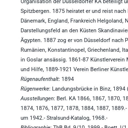
Organisation der Düsseldorfer KA beteiligt 
Spitzbergen. 1875 heiratet er und reist nac
Dänemark, England, Frankreich Helgoland, N
Darstellungsfeld an den Küsten Skandinavi
Ägypten. 1887 zog er von Düsseldorf nach 
Rumänien, Konstantinopel, Griechenland, Ital
in Goslar ansässig. 1861-87 Künstlerverein 
und Hilfe, 1889-1921 Verein Berliner Künstle
Rügenaufenthalt
: 1894
Rügenwerke
: Landungsbrücke in Binz, 1894
Ausstellungen
: Berl. KA 1866, 1867, 1870, 1
1874, 1876, 1877, 1878, 1884, 1887, 1889.-
um 1942.- Stralsund-Katalog, 1968.-
Bibliographie
: ThB Bd, 9/10, 1999.- Boett. I/