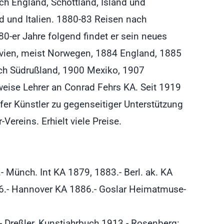
ch England, Schottland, Island und
d und Italien. 1880-83 Reisen nach
-er Jahre folgend findet er sein neues
avien, meist Norwegen, 1884 England, 1885
ach Südrußland, 1900 Mexiko, 1907
itweise Lehrer an Conrad Fehrs KA. Seit 1919
fer Künstler zu gegenseitiger Unterstützung
ereins. Erhielt viele Preise.
- Münch. Int KA 1879, 1883.- Berl. ak. KA
86.- Hannover KA 1886.- Goslar Heimatmuse-
.- Dreßler, Kunstjahrbuch 1913.- Rosenberg: