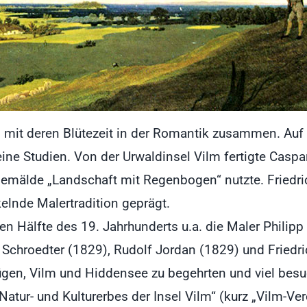
800 mit deren Blütezeit in der Romantik zusammen. A
ine Studien. Von der Urwaldinsel Vilm fertigte Casp
n Gemälde „Landschaft mit Regenbogen“ nutzte. Fried
elnde Malertradition geprägt.
ten Hälfte des 19. Jahrhunderts u.a. die Maler Philip
f Schroedter (1829), Rudolf Jordan (1829) und Friedri
Rügen, Vilm und Hiddensee zu begehrten und viel bes
atur- und Kulturerbes der Insel Vilm“ (kurz „Vilm-Ver