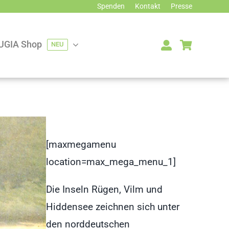
Spenden
Kontakt
Presse
UGIA Shop
NEU
[maxmegamenu
location=max_mega_menu_1]
Die Inseln Rügen, Vilm und
Hiddensee zeichnen sich unter
den norddeutschen