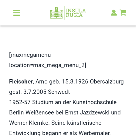
Zum
Inhalt
Toggle
Navigation
springen
Über Uns
Natur & Landschaft
[maxmegamenu
location=max_mega_menu_2]
Kunst & Kultur
Fleischer
, Arno geb. 15.8.1926 Obersalzburg
Malerlexikon
gest. 3.7.2005 Schwedt
1952-57 Studium an der Kunsthochschule
RUGIA Shop
NEU
Berlin Weißensee bei Ernst Jazdzewski und
Werner Klemke. Seine künstlerische
Entwicklung begann er als Werbemaler.