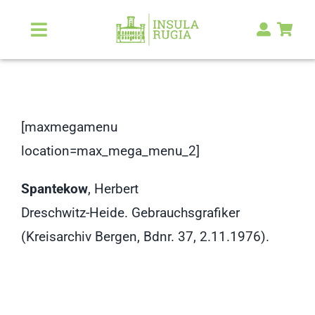
Zum
Inhalt
Toggle
Navigation
springen
Über Uns
Natur & Landschaft
[maxmegamenu
location=max_mega_menu_2]
Kunst & Kultur
Spantekow
, Herbert
Malerlexikon
Dreschwitz-Heide. Gebrauchsgrafiker
(Kreisarchiv Bergen, Bdnr. 37, 2.11.1976).
RUGIA Shop
NEU